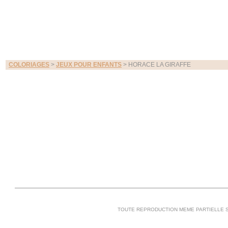
COLORIAGES
>
JEUX POUR ENFANTS
> HORACE LA GIRAFFE
TOUTE REPRODUCTION MEME PARTIELLE S