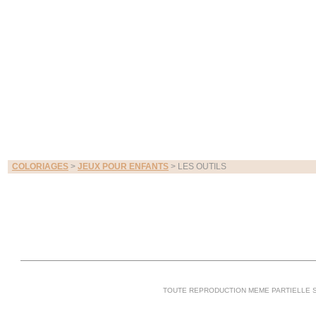
COLORIAGES
>
JEUX POUR ENFANTS
> LES OUTILS
TOUTE REPRODUCTION MEME PARTIELLE S